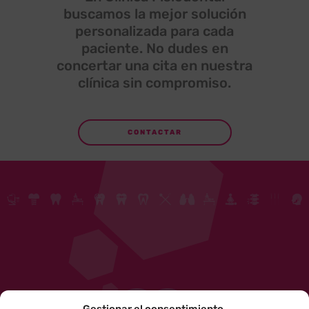
buscamos la mejor solución
personalizada para cada
paciente. No dudes en
concertar una cita en nuestra
clínica sin compromiso.
CONTACTAR