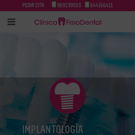
Pedir cita
969239503
644166411
IMPLANTOLOGÍA